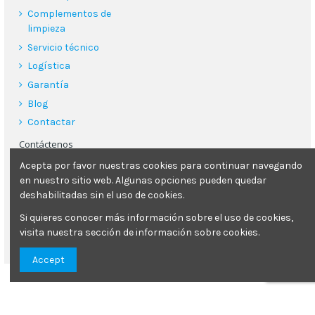
Complementos de
limpieza
Servicio técnico
Logística
Garantía
Blog
Contactar
Contáctenos
Acepta por favor nuestras cookies para continuar navegando
Poliquimper s.l.
en nuestro sitio web. Algunas opciones pueden quedar
Carrer Can Clapes 26, 08181, Sentmenat (Barcelona)
deshabilitadas sin el uso de cookies.
93 713 29 78
Si quieres conocer más información sobre el uso de cookies,
visita nuestra sección de información sobre cookies.
poliquimper@poliquimper.com
Accept