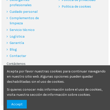
profesionales
Politica de cookies
Cuidado personal
Complementos de
limpieza
Servicio técnico
Logística
Garantía
Blog
Contactar
Contáctenos
Acepta por favor nuestras cookies para continuar navegando
Poliquimper s.l.
en nuestro sitio web. Algunas opciones pueden quedar
Carrer Can Clapes 26, 08181, Sentmenat (Barcelona)
deshabilitadas sin el uso de cookies.
93 713 29 78
Si quieres conocer más información sobre el uso de cookies,
visita nuestra sección de información sobre cookies.
poliquimper@poliquimper.com
Accept