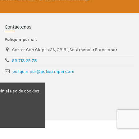
Contáctenos
Poliquimper s.l.
Carrer Can Clapes 26, 08181, Sentmenat (Barcelona)
93 713 29 78
poliquimper@poliquimper.com
n el uso de cookies.