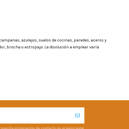
campanas, azulejos, suelos de cocinas, paredes, aceros y
r, brocha o estropajo. La disolución a emplear varía
 nuestra información de contacto en el aviso legal.