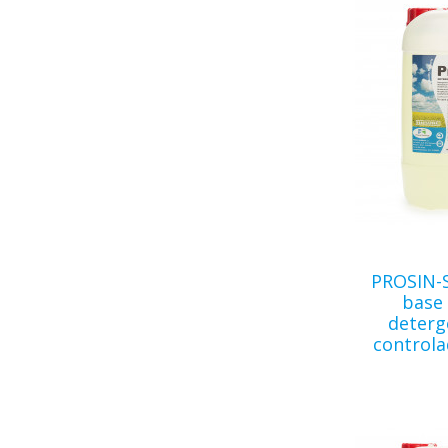
PROSIN-
base 
deter
controla