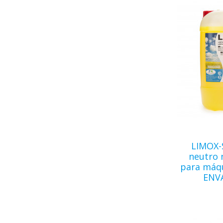
LIMOX-
neutro
para máqu
ENVA