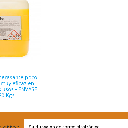
ngrasante poco
 muy eficaz en
s usos - ENVASE
20 Kgs.
letter