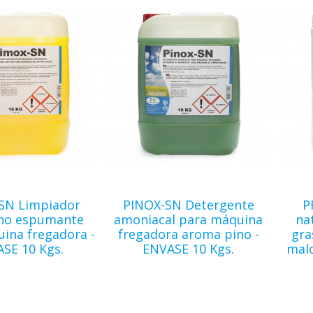
SN Limpiador
PINOX-SN Detergente
P
 no espumante
amoniacal para máquina
na
ina fregadora -
fregadora aroma pino -
gra
SE 10 Kgs.
ENVASE 10 Kgs.
malo