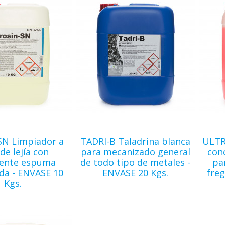
SN Limpiador a
TADRI-B Taladrina blanca
ULTR
de lejía con
para mecanizado general
con
gente espuma
de todo tipo de metales -
pa
da - ENVASE 10
ENVASE 20 Kgs.
freg
Kgs.