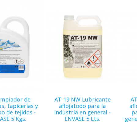
impiador de
AT-19 NW Lubricante
AT
, tapicerías y
aflojatodo para la
af
po de tejidos -
industria en general -
pa
ASE 5 Kgs.
ENVASE 5 Lts.
gene