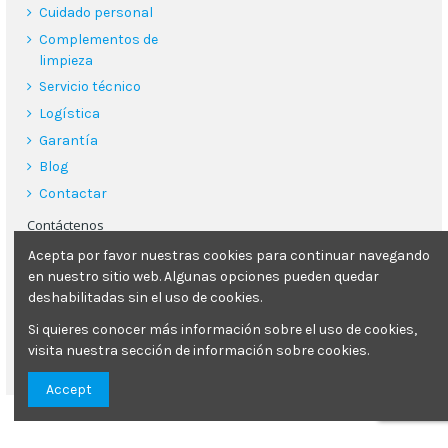
Cuidado personal
Complementos de
limpieza
Servicio técnico
Logística
Garantía
Blog
Contactar
Contáctenos
Acepta por favor nuestras cookies para continuar navegando
Poliquimper s.l.
en nuestro sitio web. Algunas opciones pueden quedar
Carrer Can Clapes 26, 08181, Sentmenat (Barcelona)
deshabilitadas sin el uso de cookies.
93 713 29 78
Si quieres conocer más información sobre el uso de cookies,
visita nuestra sección de información sobre cookies.
poliquimper@poliquimper.com
Accept