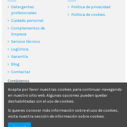
Detergentes
Politica de privacidad
profesionales
Politica de cookies
Cuidado personal
Complementos de
limpieza
Servicio técnico
Logística
Garantía
Blog
Contactar
Contáctenos
Acepta por favor nuestras cookies para continuar navegando
Poliquimper s.l.
en nuestro sitio web. Algunas opciones pueden quedar
Carrer Can Clapes 26, 08181, Sentmenat (Barcelona)
deshabilitadas sin el uso de cookies.
93 713 29 78
Si quieres conocer más información sobre el uso de cookies,
visita nuestra sección de información sobre cookies.
poliquimper@poliquimper.com